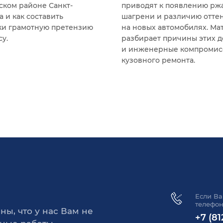
ском районе Санкт-
приводят к появлению рж
 и как составить
шагрени и различию отте
и грамотную претензию
на новых автомобилях. Ма
у.
разбирает причины этих 
и инженерные компромис
кузовного ремонта.
Если Ва
телефон
ны, что у нас Вам не
+7 (81