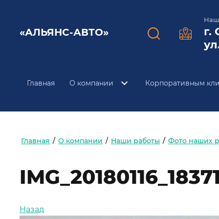
Наш
г.
«АЛЬЯНС-АВТО»
ул
Главная
О компании
Корпоративным кл
Главная
/
О компании
/
Наши работы
/
Фото наших р
IMG_20180116_1837
Назад