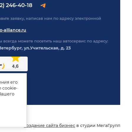
2) 246-40-18
авьте заявку, написав нам по адресу электронной
o-alliance.ru
ы всегда можете посетить наш автосервис по адресу:
етербург, ул.Учительская, д. 23
ения его
 cookie-
Вашего
alliance.ru -
создание сайта бизнес
в студии МегаГрупп