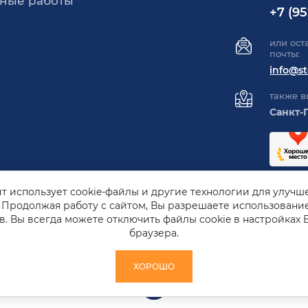
ьные работы
+7 (95
или ост
почты:
info@st
также в
Санкт-П
йт использует cookie-файлы и другие технологии для улучш
 Продолжая работу с сайтом, Вы разрешаете использование
в. Вы всегда можете отключить файлы cookie в настройках 
браузера.
ХОРОШО
sto-