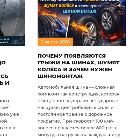
9
марта
2026
ПОЧЕМУ ПОЯВЛЯЮТСЯ
ДО
ГРЫЖИ НА ШИНАХ, ШУМЯТ
КОЛЁСА И ЗАЧЕМ НУЖЕН
ИСЬ
ШИНОМОНТАЖ
Ь И
Автомобильная шина — сложная
композитная конструкция, которая
ного
ежедневно выдерживает ударные
скает
нагрузки, центробежные силы и
зию уже
постоянное трение о дорожное
кой
покрытие. При скорости 100 км/ч
хтовке,
колесо вращается более 800 раз в
ета
минуту, а нагрузка на каждую шину