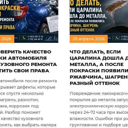
я
2026
20
апреля
2026
ОВЕРИТЬ КАЧЕСТВО
ЧТО ДЕЛАТЬ, ЕСЛИ
КИ АВТОМОБИЛЯ
ЦАРАПИНА ДОШЛА 
КУЗОВНОГО РЕМОНТА
МЕТАЛЛА, А ПОСЛЕ
ТИТЬ СВОИ ПРАВА
ПОКРАСКИ ПОЯВИЛ
РЖАВЧИНА, ШАГРЕН
автомобиля после ремонта
РАЗНЫЙ ОТТЕНОК
крывает дефекты, которые
ся спустя несколько
Повреждение лакокрасоч
агрень, разнотон,
покрытия до металла запу
ака, коррозия под
электрохимическую корро
й. Разбор поможет
через 24–72 часа при высо
 качество кузовного
влажности. Ошибки при ри
онять, как выбрать маляра
грунтовании и подборе цв