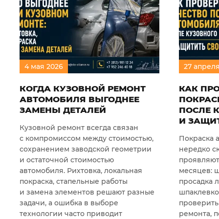
4
мая
2026
27
апрел
КОГДА КУЗОВНОЙ РЕМОНТ
КАК ПР
АВТОМОБИЛЯ ВЫГОДНЕЕ
ПОКРАС
ЗАМЕНЫ ДЕТАЛЕЙ
ПОСЛЕ 
И ЗАЩИ
Кузовной ремонт всегда связан
с компромиссом между стоимостью,
Покраска 
сохранением заводской геометрии
нередко с
и остаточной стоимостью
проявляют
автомобиля. Рихтовка, локальная
месяцев: ш
покраска, стапельные работы
просадка л
и замена элементов решают разные
шпаклевко
задачи, а ошибка в выборе
проверить
технологии часто приводит
ремонта, п