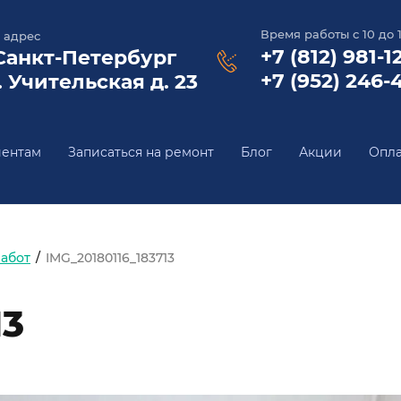
Время работы с 10 до 
 адрес
+7 (812) 981-1
 Санкт-Петербург
+7 (952) 246-
. Учительская д. 23
иентам
Записаться на ремонт
Блог
Акции
Опла
абот
/
IMG_20180116_183713
13