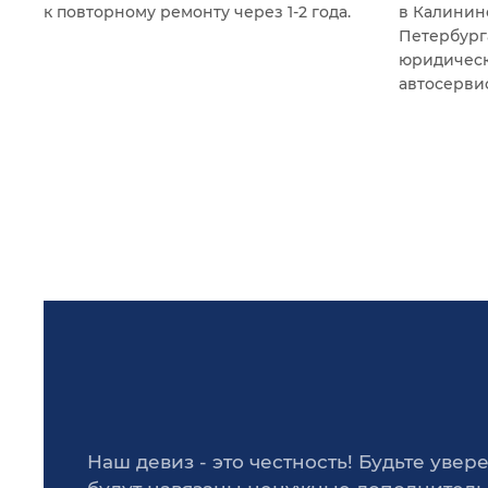
к повторному ремонту через 1-2 года.
в Калинин
Петербурга
юридическ
автосервис
Наш девиз - это честность! Будьте увере