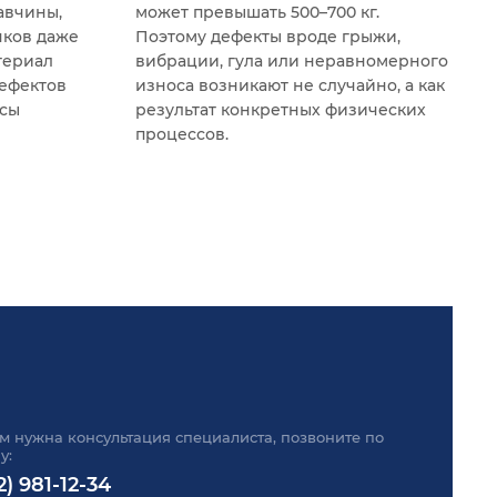
авчины,
может превышать 500–700 кг.
нков даже
Поэтому дефекты вроде грыжи,
териал
вибрации, гула или неравномерного
дефектов
износа возникают не случайно, а как
сы
результат конкретных физических
процессов.
м нужна консультация специалиста, позвоните по
у:
2) 981-12-34